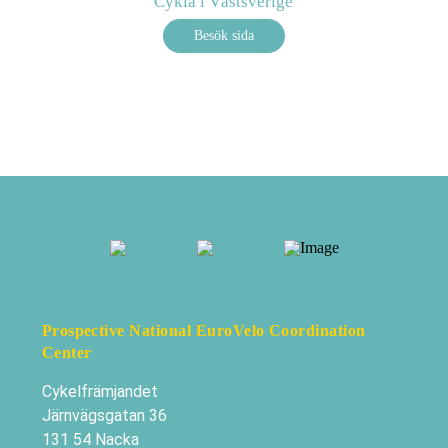
Cykla i Västsverige
Besök sida
Prospective National EuroVelo Coordination
Center
Cykelfrämjandet
Järnvägsgatan 36
131 54 Nacka